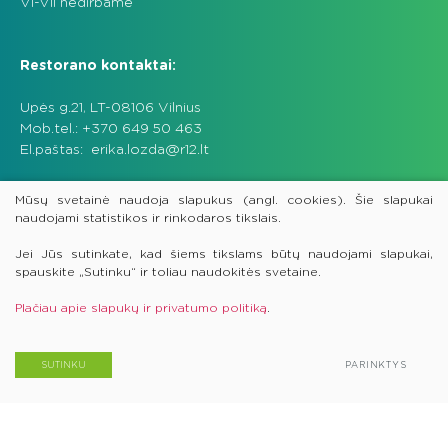
VI-VII nedirbame
Restorano kontaktai:
Upės g.21, LT-08106 Vilnius
Mob.tel.: +370 649 50 463
El.paštas:
erika.lozda@r12.lt
Užpildydamas užklausos formą, sutinku, kad UAB “Upės
Mūsų svetainė naudoja slapukus (angl. cookies). Šie slapukai
projektai“ tvarkytų žemiau prašomus mano asmens
naudojami statistikos ir rinkodaros tikslais.
duomenis atsakymų į užklausas parengimo tikslais.
Jei Jūs sutinkate, kad šiems tikslams būtų naudojami slapukai,
spauskite „Sutinku“ ir toliau naudokitės svetaine.
UŽKLAUSOS FORMA
Plačiau apie slapukų ir privatumo politiką
.
Vardas
SUTINKU
PARINKTYS
El. paštas