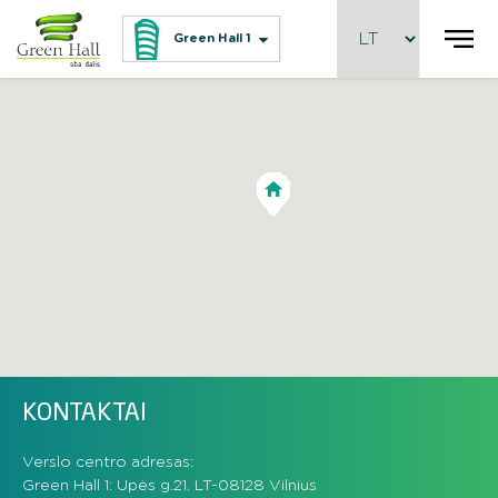
Green Hall 1
KONTAKTAI
Verslo centro adresas:
Green Hall 1: Upės g.21, LT-08128 Vilnius